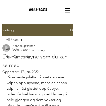
Innlegg
All Posts
Kennel Sjøkanten
All Posts
25. des. 2021
1 min lesing
Du har to øyne som du kan
Your Community
se med
Oppdatert:
17. jan. 2022
På selveste julaften åpnet den ene 
valpen opp øynene, mens en annen 
valp har fått gløttet opp ét øye. 
Siden fødsel har vi klippet klørne på 
hele gjengen og dem vokser og 
trives. Mamma’n virker til å nyte 