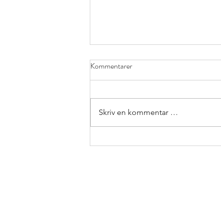
Kommentarer
Skriv en kommentar …
Siste kvelden med alle syv i hus