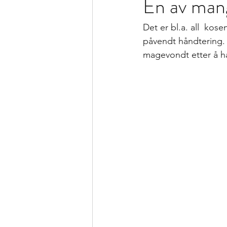
En av man
Det er bl.a. all  ko
påvendt håndtering. El
magevondt etter å ha 