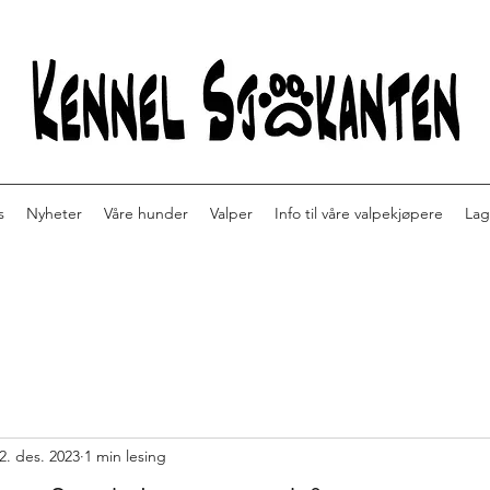
s
Nyheter
Våre hunder
Valper
Info til våre valpekjøpere
Lag
2. des. 2023
1 min lesing