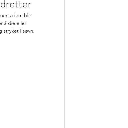
dretter
mens dem blir 
 å die eller 
 stryket i søvn. 