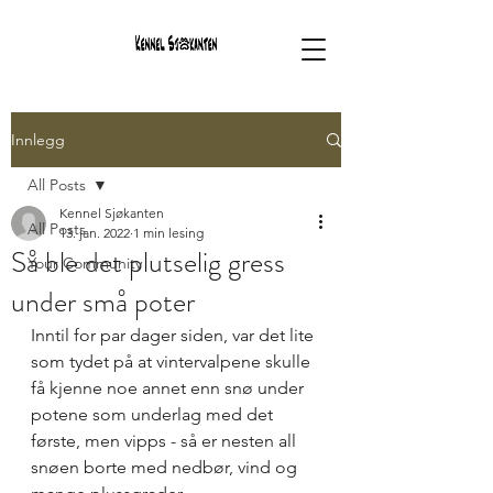
Innlegg
All Posts
Kennel Sjøkanten
All Posts
13. jan. 2022
1 min lesing
Så ble det plutselig gress
Your Community
under små poter
Inntil for par dager siden, var det lite 
som tydet på at vintervalpene skulle 
få kjenne noe annet enn snø under 
potene som underlag med det 
første, men vipps - så er nesten all 
snøen borte med nedbør, vind og 