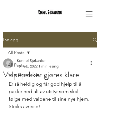
Innlegg
All Posts
Kennel Sjøkanten
All Posts
10. feb. 2022
1 min lesing
Valpepakker gjøres klare
Your Community
Er så heldig og får god hjelp til å 
pakke ned alt av utstyr som skal 
følge med valpene til sine nye hjem. 
Straks avreise!