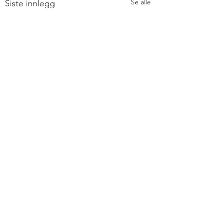
Se alle
Siste innlegg
Kommentarer
Tur til dyrlegen