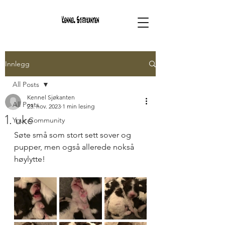
Innlegg
All Posts
Kennel Sjøkanten
All Posts
23. nov. 2023
1 min lesing
1. uke
Your Community
Søte små som stort sett sover og 
pupper, men også allerede nokså 
høylytte!