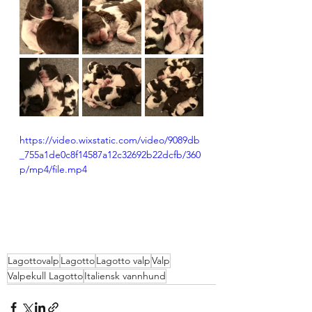
https://video.wixstatic.com/video/9089db
_755a1de0c8f14587a12c32692b22dcfb/360
p/mp4/file.mp4
Lagottovalp
Lagotto
Lagotto valp
Valp
Valpekull Lagotto
Italiensk vannhund