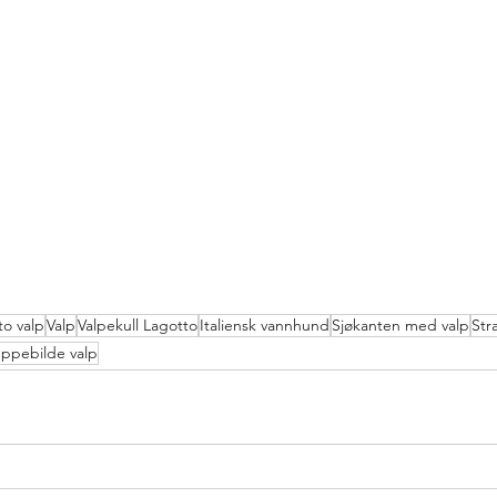
to valp
Valp
Valpekull Lagotto
Italiensk vannhund
Sjøkanten med valp
Str
ppebilde valp