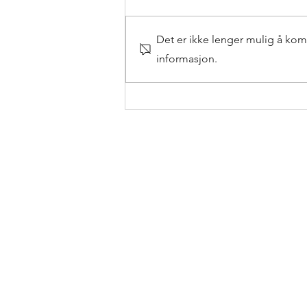
Det er ikke lenger mulig å kom
informasjon.
Siste kvelden med alle syv i hus