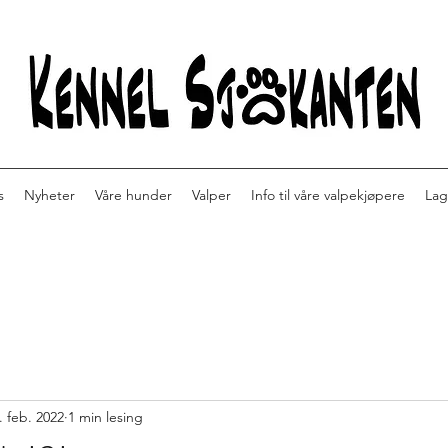
s
Nyheter
Våre hunder
Valper
Info til våre valpekjøpere
Lag
. feb. 2022
1 min lesing