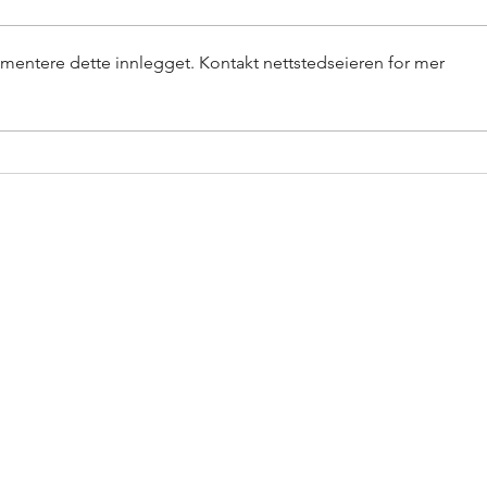
Tur til dyrlegen
mentere dette innlegget. Kontakt nettstedseieren for mer
Torna