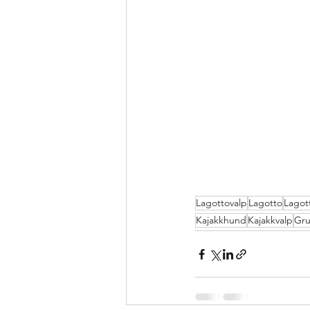
Lagottovalp
Lagotto
Lagot
Kajakkhund
Kajakkvalp
Gru