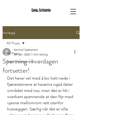
Innlegg
All Posts
Kennel Sjøkanten
All Posts
20. jan. 2022
1 min lesing
Spenning i hverdagen
Your Community
fortsetter!
Det hører vel med å bo helt nede i 
fjæresteinene at havørna også deler 
området med oss, men det er litt i 
overkant spennende at den flyr med 
ujevne mellomrom rett utenfor 
husveggen. Særlig når det er ville 