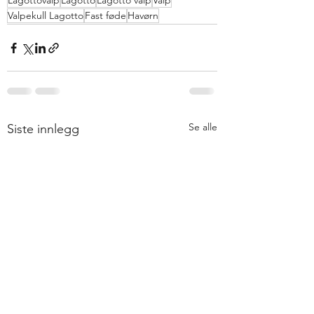
Lagottovalp
Lagotto
Lagotto valp
Valp
Valpekull Lagotto
Fast føde
Havørn
Se alle
Siste innlegg