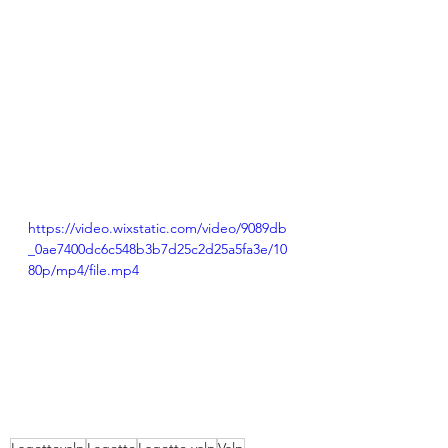
https://video.wixstatic.com/video/9089db
_0ae7400dc6c548b3b7d25c2d25a5fa3e/10
80p/mp4/file.mp4