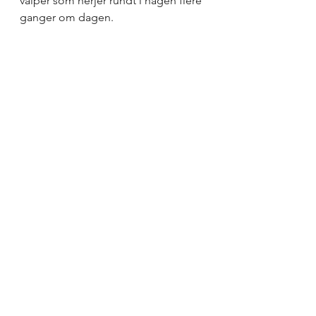
valper som herjer rundt i hagen flere 
ganger om dagen.