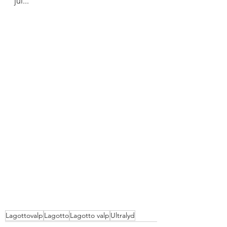
jul...
Lagottovalp
Lagotto
Lagotto valp
Ultralyd