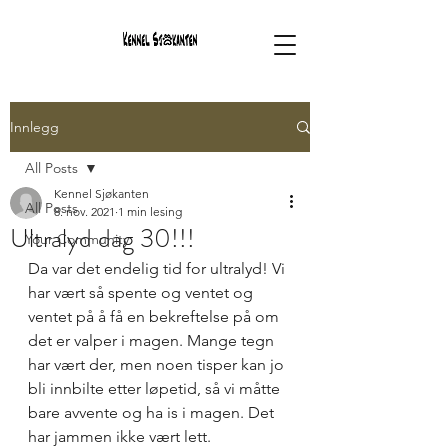
Innlegg
All Posts
Kennel Sjøkanten
All Posts
8. nov. 2021
1 min lesing
Ultralyd dag 30!!!
Your Community
Da var det endelig tid for ultralyd! Vi 
har vært så spente og ventet og 
ventet på å få en bekreftelse på om 
det er valper i magen. Mange tegn 
har vært der, men noen tisper kan jo 
bli innbilte etter løpetid, så vi måtte 
bare avvente og ha is i magen. Det 
har jammen ikke vært lett. 